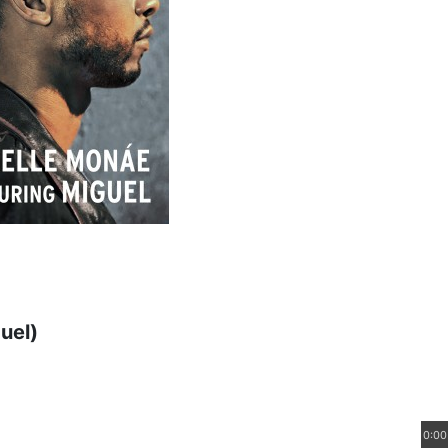
uel)
0:00