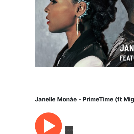
Janelle Monàe - PrimeTime (ft Mig
0:00