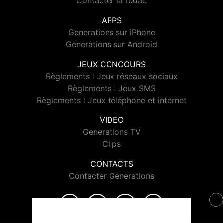
Contacter la rédac
APPS
Generations sur iPhone
Generations sur Android
JEUX CONCOURS
Règlements : Jeux réseaux sociaux
Règlements : Jeux SMS
Règlements : Jeux téléphone et internet
VIDEO
Generations TV
Clips
CONTACTS
Contacter Generations