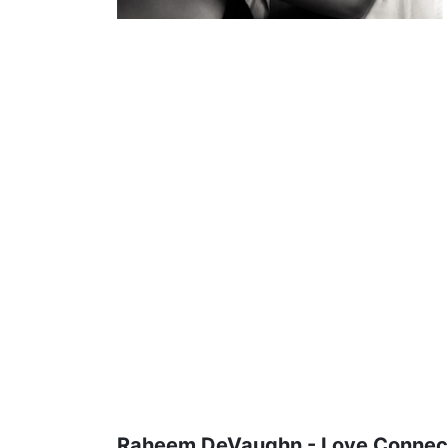
Raheem DeVaughn - Love Connec