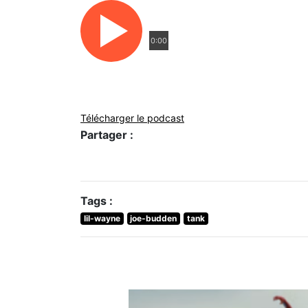
0:00
Télécharger le podcast
Partager :
Tags :
lil-wayne
joe-budden
tank