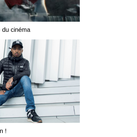
e du cinéma
n !