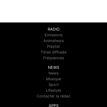
RADIO
Emissions
Animateurs
Playlist
Titres diffusés
Fréquences
NEWS
News
Musique
Sport
Lifestyle
Contacter la rédac
APPS