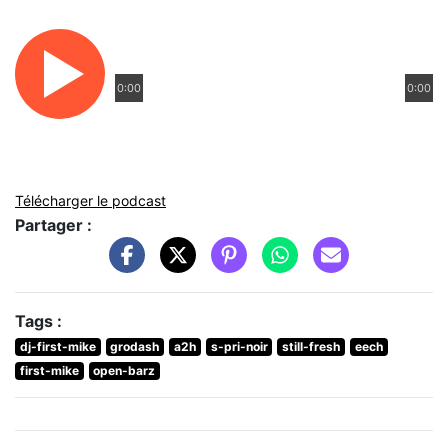
0:00
0:00
Télécharger le podcast
Partager :
Tags :
dj-first-mike
grodash
a2h
s-pri-noir
still-fresh
eech
first-mike
open-barz