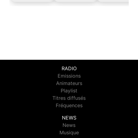
RADIO
Emissions
Animateurs
Playlist
Titres diffusés
Fréquences
NEWS
News
Musique