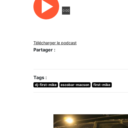
0:00
Télécharger le podcast
Partager :
Tags :
dj-first-mike
escobar-macson
first-mike