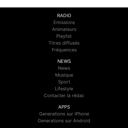
RADIO
Emissions
Animateurs
Playlist
Titres diffusés
Fréquences
NEWS
News
Musique
Sport
Lifestyle
Contacter la rédac
APPS
Generations sur iPhone
Generations sur Android