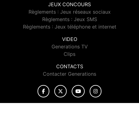
JEUX CONCOURS
Règlements : Jeux réseaux sociaux
Règlements : Jeux SMS
Règlements : Jeux téléphone et internet
VIDEO
Generations TV
Clips
CONTACTS
Contacter Generations
© 2026 Generations Tous droits réservés.
Signaler un contenu
-
Mentions légales
-
Politique de cookies
-
Contact