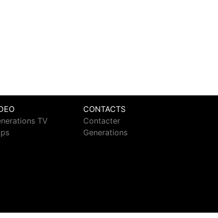
IDEO
CONTACTS
nerations TV
Contacter
ips
Generations