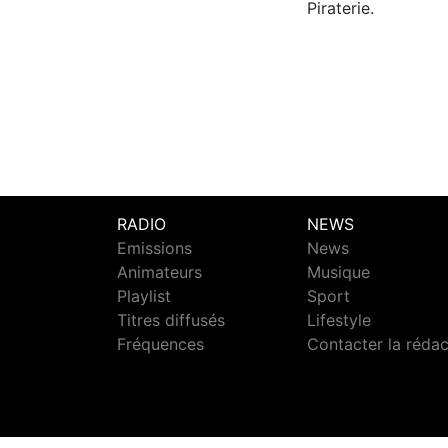
Piraterie.
RADIO
NEWS
Emissions
News
Animateurs
Musique
Playlist
Sport
Titres diffusés
Lifestyle
Fréquences
Contacter la réda