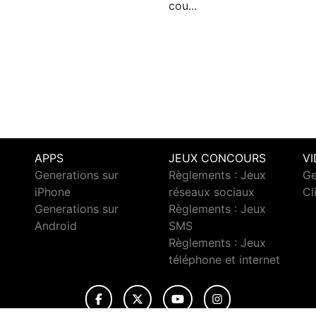
cou...
APPS
JEUX CONCOURS
V
Generations sur
Règlements : Jeux
Ge
iPhone
réseaux sociaux
Cl
Generations sur
Règlements : Jeux
Android
SMS
c
Règlements : Jeux
téléphone et internet