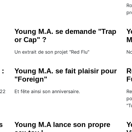
Ro
pr
Young M.A. se demande "Trap
Y
or Cap" ?
M
Un extrait de son projet "Red Flu"
No
 :
Young M.A. se fait plaisir pour
R
"Foreign"
F
 22
Et fête ainsi son anniversaire.
Re
po
"T
s
Young M.A lance son propre
Y