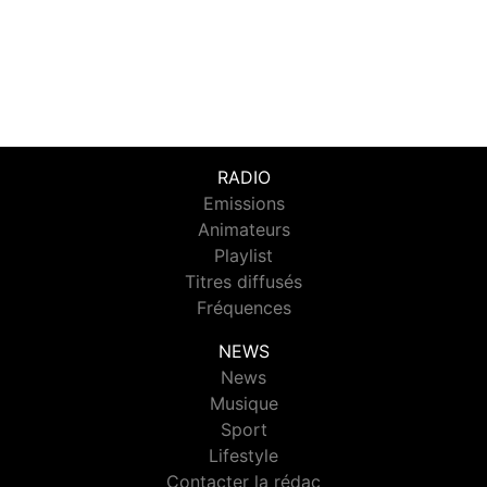
RADIO
Emissions
Animateurs
Playlist
Titres diffusés
Fréquences
NEWS
News
Musique
Sport
Lifestyle
Contacter la rédac