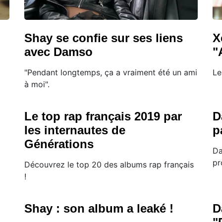
Shay se confie sur ses liens
X
avec Damso
"
"Pendant longtemps, ça a vraiment été un ami
Le
à moi".
Le top rap français 2019 par
D
les internautes de
p
Générations
Da
pr
Découvrez le top 20 des albums rap français
!
Shay : son album a leaké !
D