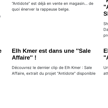
"
“Antidote” est déjà en vente en magasin… de
"
quoi énerver la rappeuse belge.
S
n
Sh
Da
pr
e
Elh Kmer est dans une ''Sale
E
Affaire'' !
"
Découvrez le dernier clip de Elh Kmer : Sale
Un
Affaire, extrait du projet "Antidote" disponible
at