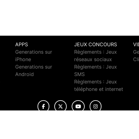
APPS
JEUX CONCOURS
V
Generations sur
Règlements : Jeux
Ge
iPhone
réseaux sociaux
Cl
Generations sur
Règlements : Jeux
Android
SMS
c
Règlements : Jeux
téléphone et internet
© 2026 Generations Tous droits réservés.
ignaler un contenu
-
Mentions légales
-
Politique de cookies
-
Conta