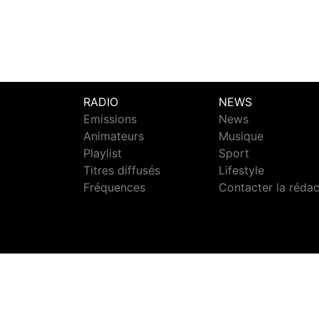
RADIO
NEWS
Emissions
News
Animateurs
Musique
Playlist
Sport
Titres diffusés
Lifestyle
Fréquences
Contacter la réda
S