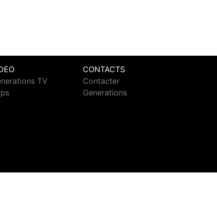
IDEO
CONTACTS
nerations TV
Contacter
ips
Generations
ct