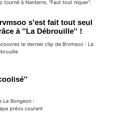
ip tourné à Nanterre, "Faut tout niquer".
rvmsoo s’est fait tout seul
râce à ''La Débrouille'' !
couvrez le dernier clip de Brvmsoo : La
brouille
oolisé''
de La Bongeon :
xtape prévu courant