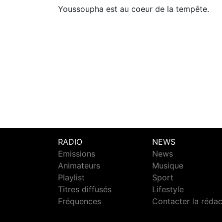
Youssoupha est au coeur de la tempête.
RADIO
NEWS
Emissions
News
Animateurs
Musique
Playlist
Sport
Titres diffusés
Lifestyle
Fréquences
Contacter la réda