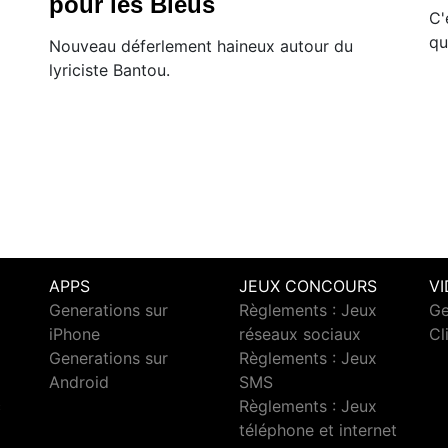
pour les Bleus
C'
qu
Nouveau déferlement haineux autour du
lyriciste Bantou.
APPS
JEUX CONCOURS
V
Generations sur
Règlements : Jeux
Ge
iPhone
réseaux sociaux
Cl
Generations sur
Règlements : Jeux
Android
SMS
c
Règlements : Jeux
téléphone et internet