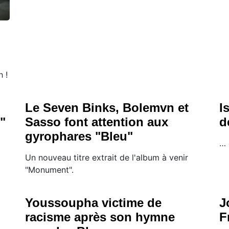
 !
Le Seven Binks, Bolemvn et
I
"
Sasso font attention aux
d
gyrophares "Bleu"
… 
Un nouveau titre extrait de l'album à venir
"Monument".
Youssoupha victime de
J
racisme après son hymne
F