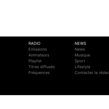
RADIO
NEWS
Emissions
News
Animateurs
Musique
Playlist
Sport
Titres diffusés
Lifestyle
Fréquences
Contacter la réda