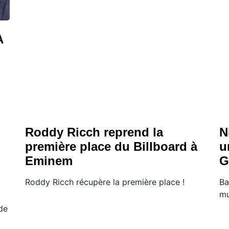
A
Roddy Ricch reprend la
N
première place du Billboard à
u
Eminem
G
Roddy Ricch récupère la première place !
Ba
mu
de