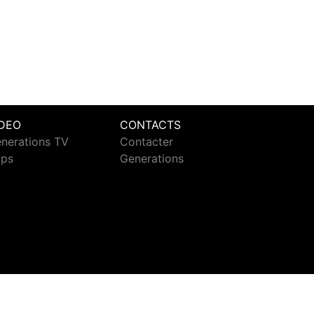
IDEO
CONTACTS
nerations TV
Contacter
ips
Generations