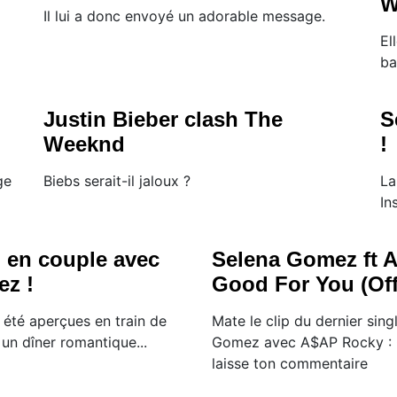
W
Il lui a donc envoyé un adorable message.
El
ba
Justin Bieber clash The
S
Weeknd
!
ge
Biebs serait-il jaloux ?
La
In
 en couple avec
Selena Gomez ft 
z !
Good For You (Off
 été aperçues en train de
Mate le clip du dernier sing
un dîner romantique...
Gomez avec A$AP Rocky : 
laisse ton commentaire