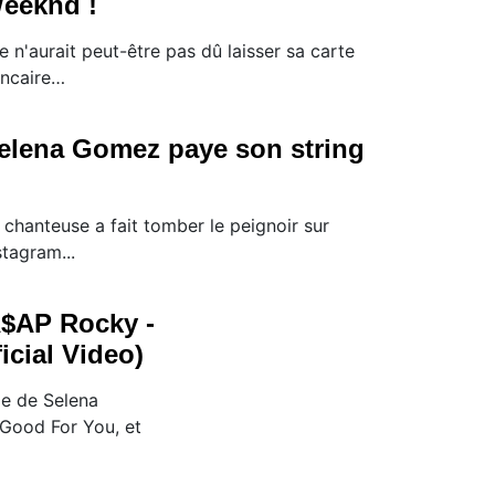
eeknd !
le n'aurait peut-être pas dû laisser sa carte
ncaire…
elena Gomez paye son string
 chanteuse a fait tomber le peignoir sur
stagram...
A$AP Rocky -
icial Video)
le de Selena
Good For You, et