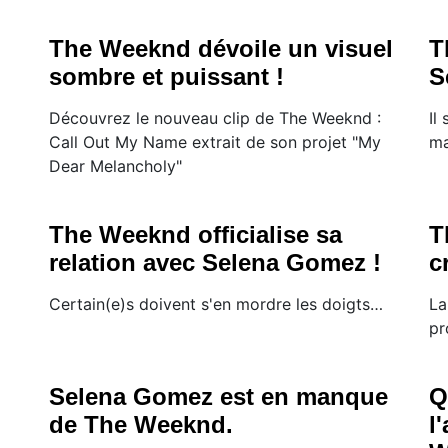
The Weeknd dévoile un visuel
T
sombre et puissant !
S
Découvrez le nouveau clip de The Weeknd :
Il
Call Out My Name extrait de son projet "My
ma
Dear Melancholy"
The Weeknd officialise sa
T
relation avec Selena Gomez !
c
Certain(e)s doivent s'en mordre les doigts…
La
pr
Selena Gomez est en manque
Q
de The Weeknd.
l