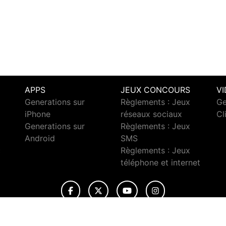
APPS
JEUX CONCOURS
V
Generations sur
Règlements : Jeux
Ge
iPhone
réseaux sociaux
Cl
Generations sur
Règlements : Jeux
Android
SMS
c
Règlements : Jeux
téléphone et internet