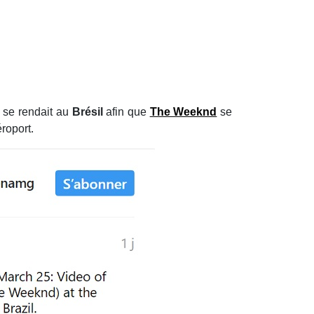
l se rendait au
Brésil
afin que
The Weeknd
se
éroport.