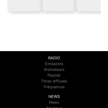
RADIO
Emissions
Animateurs
Playlist
Titres diffusés
Fréquences
NEWS
News