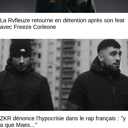
La Rvfleuze retourne en détention après son feat
avec Freeze Corleone
ZKR dénonce l'hypocrisie dans le rap français : "y
a que Maes..."