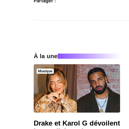
Partager :
À la une
Musique
Drake et Karol G dévoilent