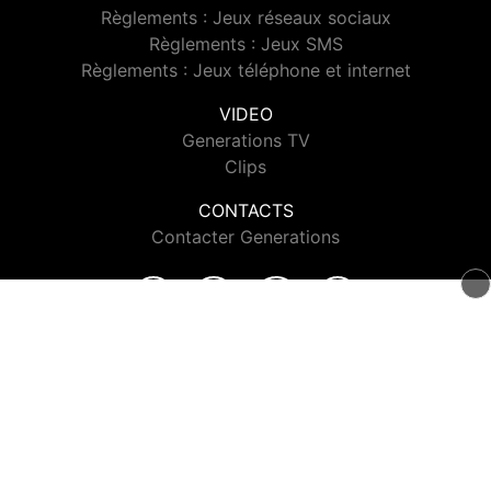
Règlements : Jeux réseaux sociaux
Règlements : Jeux SMS
Règlements : Jeux téléphone et internet
VIDEO
Generations TV
Clips
CONTACTS
Contacter Generations
© 2026 Generations Tous droits réservés.
Signaler un contenu
-
Mentions légales
-
Politique de cookies
-
Contact