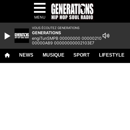
MENU
VOUS ÉCOUTEZ GENERATIONS
GENERATIONS
engiTunSMPB 00000000 00000210
00000A89 00000000002103E7
00000000 000EEE73 00000000
00000000 00000000 00000000
NEWS
MUSIQUE
SPORT
LIFESTYLE
00000000 00000000