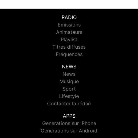
RADIO
Emissions
Animateurs
Playlist
Titres diffusés
Fréquences
NEWS
News
Musique
Sport
Lifestyle
Contacter la rédac
APPS
Generations sur iPhone
Generations sur Android