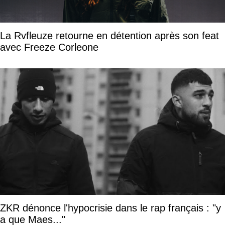
La Rvfleuze retourne en détention après son feat
avec Freeze Corleone
ZKR dénonce l'hypocrisie dans le rap français : "y
a que Maes..."