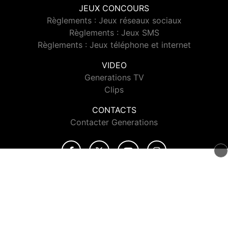
JEUX CONCOURS
Règlements : Jeux réseaux sociaux
Règlements : Jeux SMS
Règlements : Jeux téléphone et internet
VIDEO
Generations TV
Clips
CONTACTS
Contacter Generations
© 2026 Generations Tous droits réservés.
Signaler un contenu
-
Mentions légales
-
Politique de cookies
-
Contact