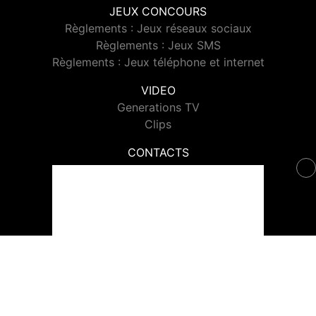
JEUX CONCOURS
Règlements : Jeux réseaux sociaux
Règlements : Jeux SMS
Règlements : Jeux téléphone et internet
VIDEO
Generations TV
Clips
CONTACTS
Contacter Generations
© 2026 Generations Tous droits réservés.
Signaler un contenu
-
Mentions légales
-
Politique de cookies
-
Contact