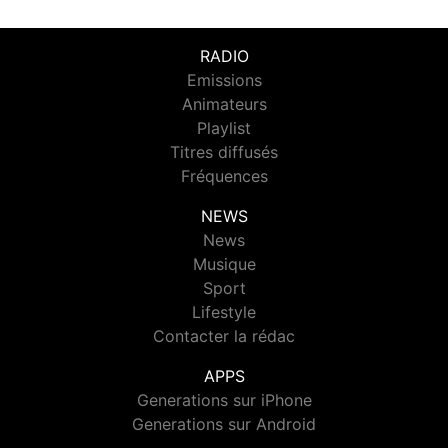
RADIO
Emissions
Animateurs
Playlist
Titres diffusés
Fréquences
NEWS
News
Musique
Sport
Lifestyle
Contacter la rédac
APPS
Generations sur iPhone
Generations sur Android