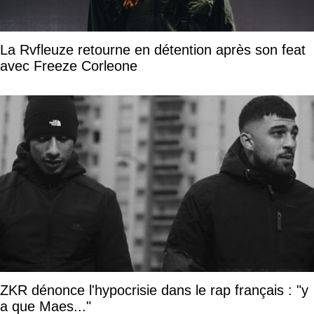
La Rvfleuze retourne en détention après son feat
avec Freeze Corleone
ZKR dénonce l'hypocrisie dans le rap français : "y
a que Maes..."