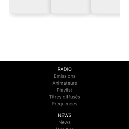
RADIO
Emissions
Animateurs
Playlist
Titres diffusés
Fréquences
NEWS
News