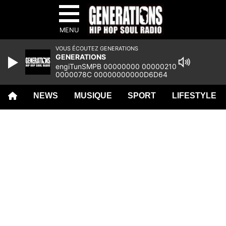
MENU
VOUS ÉCOUTEZ GENERATIONS
GENERATIONS
engiTunSMPB 00000000 00000210
0000078C 00000000000D6D64
00000000 00060AF0 00000000
00000000 00000000 00000000
NEWS
MUSIQUE
SPORT
LIFESTYLE
00000000 00000000