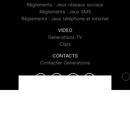
Règlements : Jeux réseaux sociaux
Règlements : Jeux SMS
Règlements : Jeux téléphone et internet
VIDEO
Generations TV
Clips
CONTACTS
Contacter Generations
© 2026 Generations Tous droits réservés.
Signaler un contenu
-
Mentions légales
-
Politique de cookies
-
Contact