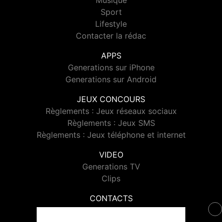
Musique
Sport
Lifestyle
Contacter la rédac
APPS
Generations sur iPhone
Generations sur Android
JEUX CONCOURS
Règlements : Jeux réseaux sociaux
Règlements : Jeux SMS
Règlements : Jeux téléphone et internet
VIDEO
Generations TV
Clips
CONTACTS
Contacter Generations