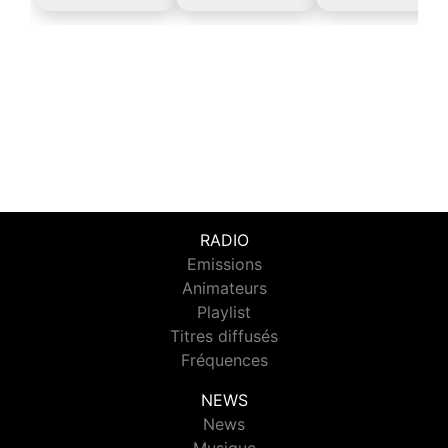
RADIO
Emissions
Animateurs
Playlist
Titres diffusés
Fréquences
NEWS
News