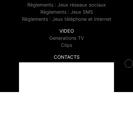
Règlements : Jeux réseaux sociaux
Règlements : Jeux SMS
Règlements : Jeux téléphone et internet
VIDEO
Generations TV
Clips
CONTACTS
Contacter Generations
© 2026 Generations Tous droits réservés.
Signaler un contenu
-
Mentions légales
-
Politique de cookies
-
Contact