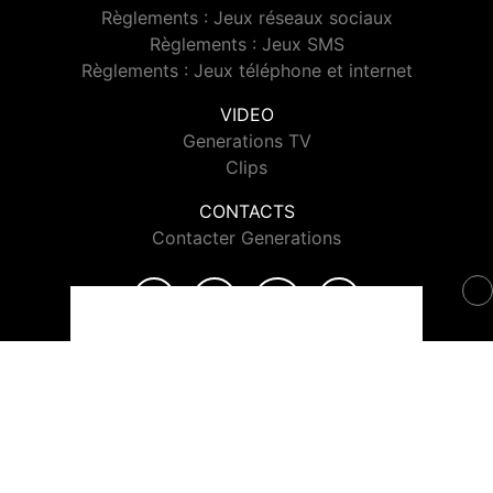
Règlements : Jeux réseaux sociaux
Règlements : Jeux SMS
Règlements : Jeux téléphone et internet
VIDEO
Generations TV
Clips
CONTACTS
Contacter Generations
© 2026 Generations Tous droits réservés.
Signaler un contenu
-
Mentions légales
-
Politique de cookies
-
Contact