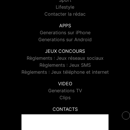
Sport
Lifestyle
Contacter la rédac
APPS
Generations sur iPhone
Generations sur Android
JEUX CONCOURS
Règlements : Jeux réseaux sociaux
Règlements : Jeux SMS
Règlements : Jeux téléphone et internet
VIDEO
Generations TV
Clips
CONTACTS
Contacter Generations