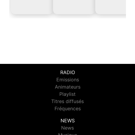
RADIO
Emissions
Animateurs
Playlist
Titres diffusés
Fréquences
NEWS
News