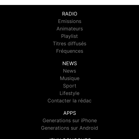
RADIO
Emissions
Animateurs
Playlist
Titres diffusés
Fréquences
NEWS
News
Musique
Sport
Lifestyle
Contacter la rédac
APPS
Generations sur iPhone
Generations sur Android