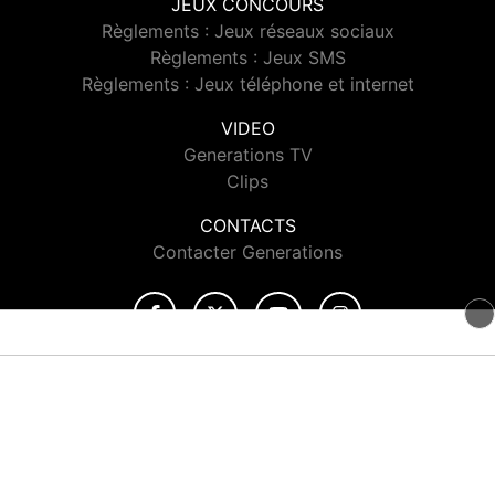
JEUX CONCOURS
Règlements : Jeux réseaux sociaux
Règlements : Jeux SMS
Règlements : Jeux téléphone et internet
VIDEO
Generations TV
Clips
CONTACTS
Contacter Generations
© 2026 Generations Tous droits réservés.
Signaler un contenu
-
Mentions légales
-
Politique de cookies
-
Contact