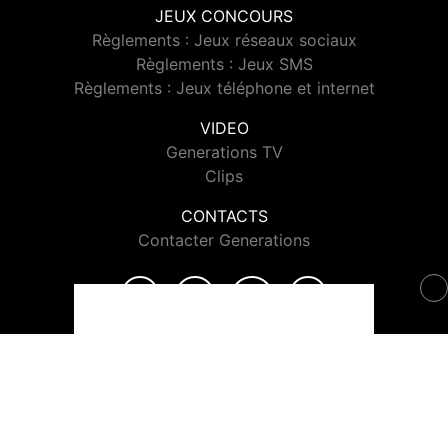
JEUX CONCOURS
Règlements : Jeux réseaux sociaux
Règlements : Jeux SMS
Règlements : Jeux téléphone et internet
VIDEO
Generations TV
Clips
CONTACTS
Contacter Generations
© 2026 Generations Tous droits réservés.
Signaler un contenu
-
Mentions légales
-
Politique de cookies
-
Contact