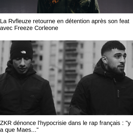
La Rvfleuze retourne en détention après son feat
avec Freeze Corleone
ZKR dénonce l'hypocrisie dans le rap français : "y
a que Maes..."