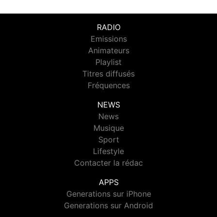
RADIO
Emissions
Animateurs
Playlist
Titres diffusés
Fréquences
NEWS
News
Musique
Sport
Lifestyle
Contacter la rédac
APPS
Generations sur iPhone
Generations sur Android