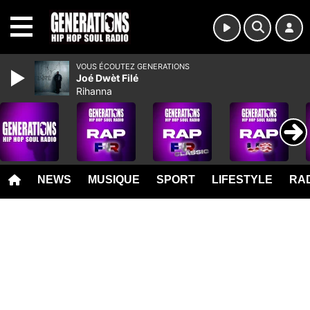
MENU
VOUS ÉCOUTEZ GENERATIONS
Joé Dwèt Filé
Rihanna
NEWS
MUSIQUE
SPORT
LIFESTYLE
RAD