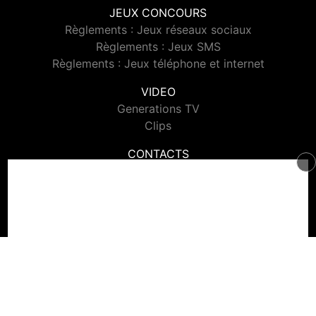
JEUX CONCOURS
Règlements : Jeux réseaux sociaux
Règlements : Jeux SMS
Règlements : Jeux téléphone et internet
VIDEO
Generations TV
Clips
CONTACTS
Contacter Generations
© 2026 Generations Tous droits réservés.
Signaler un contenu
-
Mentions légales
-
Politique de cookies
-
Contact