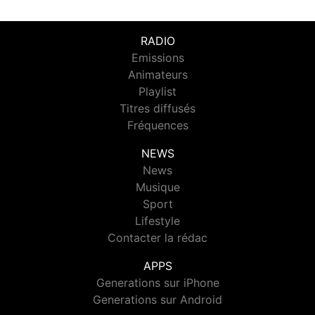
RADIO
Emissions
Animateurs
Playlist
Titres diffusés
Fréquences
NEWS
News
Musique
Sport
Lifestyle
Contacter la rédac
APPS
Generations sur iPhone
Generations sur Android