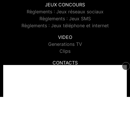
JEUX CONCOURS
Règlements : Jeux réseaux sociaux
Règlements : Jeux SMS
Règlements : Jeux téléphone et internet
VIDEO
Generations TV
Clips
CONTACTS
Contacter Generations
© 2026 Generations Tous droits réservés.
Signaler un contenu
-
Mentions légales
-
Politique de cookies
-
Contact