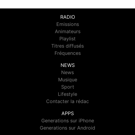
RADIO
Emissions
Animateurs
Playlist
Titres diffusés
Fréquences
NEWS
News
Musique
Sport
Lifestyle
Contacter la rédac
APPS
Generations sur iPhone
Generations sur Android