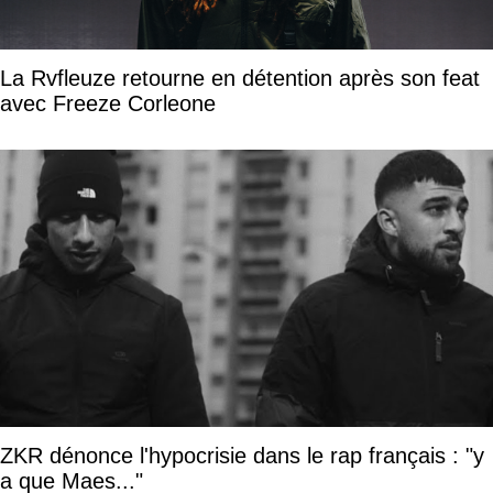
La Rvfleuze retourne en détention après son feat
avec Freeze Corleone
ZKR dénonce l'hypocrisie dans le rap français : "y
a que Maes..."