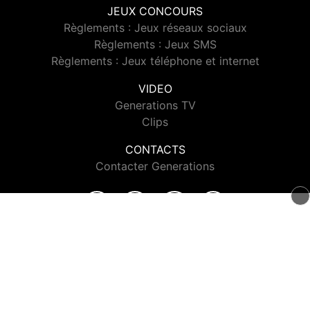
JEUX CONCOURS
Règlements : Jeux réseaux sociaux
Règlements : Jeux SMS
Règlements : Jeux téléphone et internet
VIDEO
Generations TV
Clips
CONTACTS
Contacter Generations
© 2026 Generations Tous droits réservés.
Signaler un contenu
-
Mentions légales
-
Politique de cookies
-
Contact