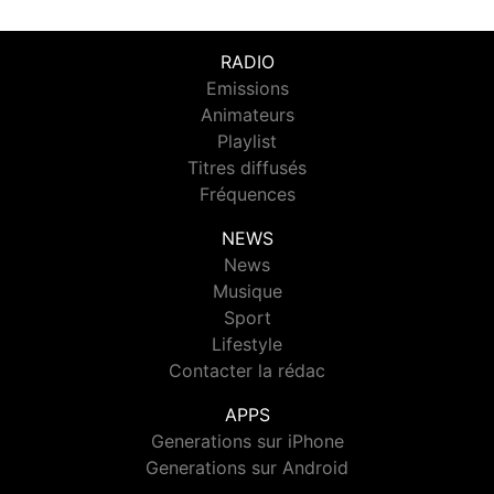
RADIO
Emissions
Animateurs
Playlist
Titres diffusés
Fréquences
NEWS
News
Musique
Sport
Lifestyle
Contacter la rédac
APPS
Generations sur iPhone
Generations sur Android