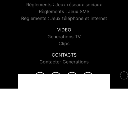
Règlements : Jeux réseaux sociaux
Règlements : Jeux SMS
Règlements : Jeux téléphone et internet
VIDEO
Generations TV
Clips
CONTACTS
Contacter Generations
© 2026 Generations Tous droits réservés.
Signaler un contenu
-
Mentions légales
-
Politique de cookies
-
Contact