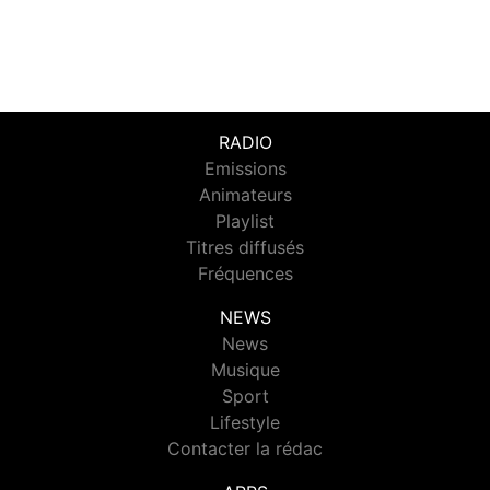
RADIO
Emissions
Animateurs
Playlist
Titres diffusés
Fréquences
NEWS
News
Musique
Sport
Lifestyle
Contacter la rédac