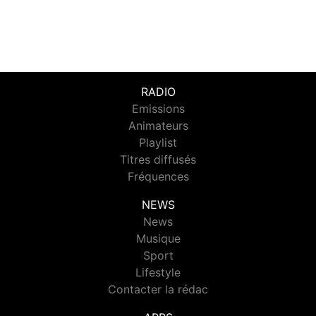
RADIO
Emissions
Animateurs
Playlist
Titres diffusés
Fréquences
NEWS
News
Musique
Sport
Lifestyle
Contacter la rédac