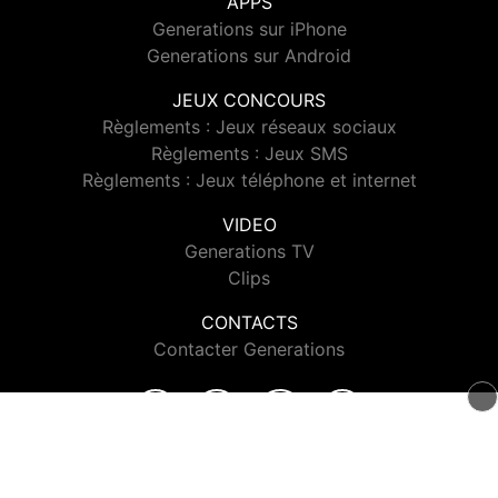
APPS
Generations sur iPhone
Generations sur Android
JEUX CONCOURS
Règlements : Jeux réseaux sociaux
Règlements : Jeux SMS
Règlements : Jeux téléphone et internet
VIDEO
Generations TV
Clips
CONTACTS
Contacter Generations