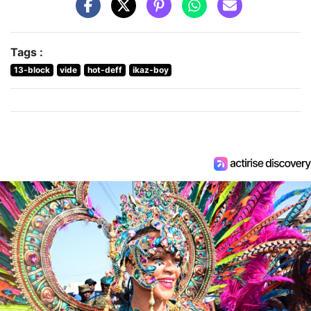
Tags :
13-block
vide
hot-deff
ikaz-boy