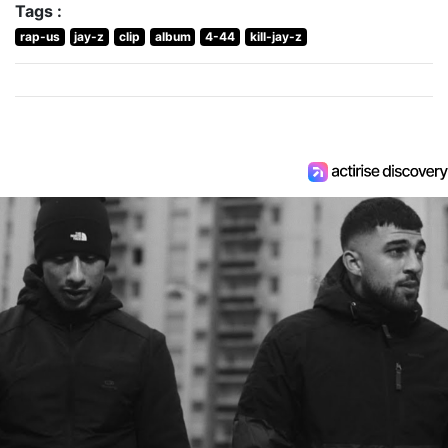
Tags :
rap-us
jay-z
clip
album
4-44
kill-jay-z