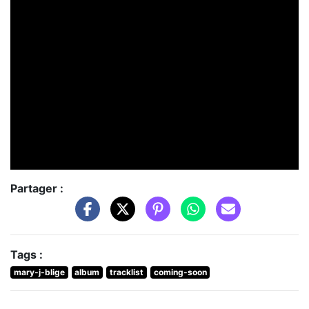
Partager :
Tags :
mary-j-blige
album
tracklist
coming-soon