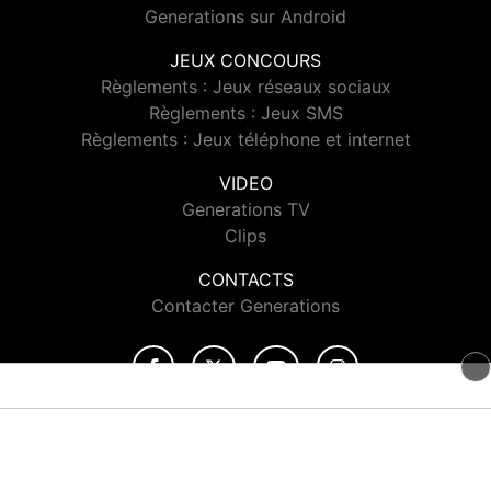
Generations sur Android
JEUX CONCOURS
Règlements : Jeux réseaux sociaux
Règlements : Jeux SMS
Règlements : Jeux téléphone et internet
VIDEO
Generations TV
Clips
CONTACTS
Contacter Generations
© 2026 Generations Tous droits réservés.
Signaler un contenu
-
Mentions légales
-
Politique de cookies
-