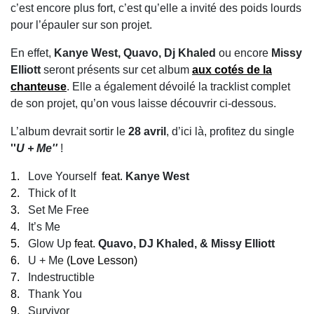
c’est encore plus fort, c’est qu’elle a invité des poids lourds
pour l’épauler sur son projet.
En effet,
Kanye West, Quavo, Dj Khaled
ou encore
Missy
Elliott
seront présents sur cet album
aux cotés de la
chanteuse
. Elle a également dévoilé la tracklist complet
de son projet, qu’on vous laisse découvrir ci-dessous.
L’album devrait sortir le
28 avril
, d’ici là, profitez du single
''
U + Me''
!
1.
Love Yourself
feat.
Kanye West
2.
Thick of It
3.
Set Me Free
4.
It’s Me
5.
Glow Up
feat.
Quavo, DJ Khaled, & Missy Elliott
6.
U + Me
(Love Lesson)
7.
Indestructible
8.
Thank You
9.
Survivor