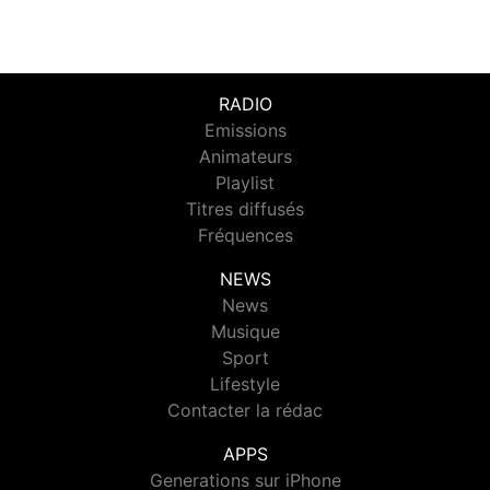
RADIO
Emissions
Animateurs
Playlist
Titres diffusés
Fréquences
NEWS
News
Musique
Sport
Lifestyle
Contacter la rédac
APPS
Generations sur iPhone