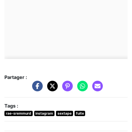
Partager :
Tags :
rae-sremmurd
instagram
sextape
fuite