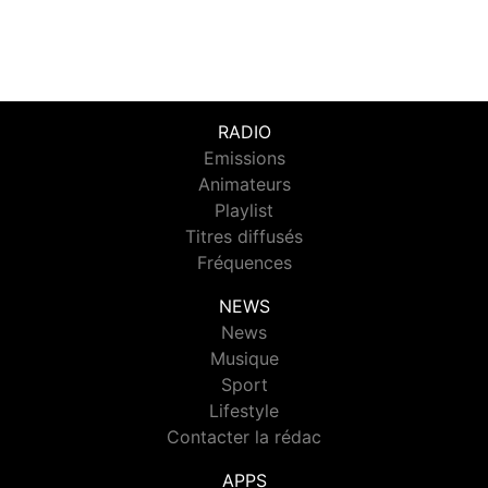
RADIO
Emissions
Animateurs
Playlist
Titres diffusés
Fréquences
NEWS
News
Musique
Sport
Lifestyle
Contacter la rédac
APPS