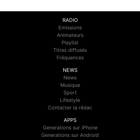
RADIO
Emissions
Animateurs
Playlist
Titres diffusés
Fréquences
NEWS
News
Musique
Sport
Lifestyle
Contacter la rédac
APPS
Generations sur iPhone
Generations sur Android