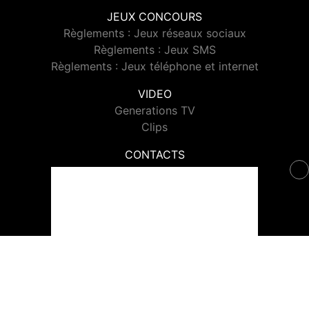
JEUX CONCOURS
Règlements : Jeux réseaux sociaux
Règlements : Jeux SMS
Règlements : Jeux téléphone et internet
VIDEO
Generations TV
Clips
CONTACTS
Contacter Generations
© 2026 Generations Tous droits réservés.
Signaler un contenu
-
Mentions légales
-
Politique de cookies
-
Contact