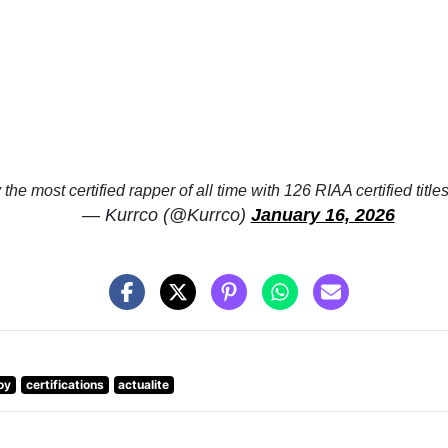
he most certified rapper of all time with 126 RIAA certified titl
— Kurrco (@Kurrco)
January 16, 2026
oy
certifications
actualite