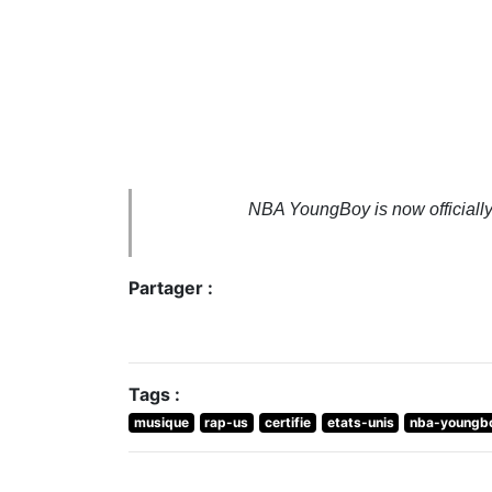
NBA YoungBoy is now officially t
Partager :
Tags :
musique
rap-us
certifie
etats-unis
nba-youngb