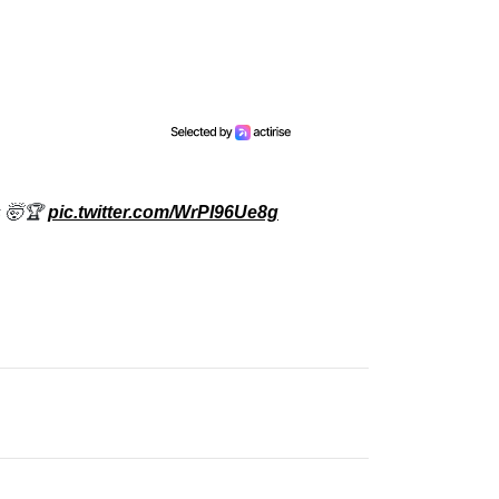
es 🤯🏆
pic.twitter.com/WrPI96Ue8g