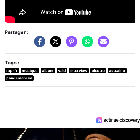
Partager :
Tags :
rap-fr
musique
album
vald
interview
electro
actualite
pandemonium