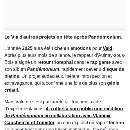
Le V a d'autres projets en tête après Pandémonium.
L’année
2025
aura été
riche en émotions
pour
Vald
.
Après plusieurs mois de silence, le rappeur d’Aulnay-sous-
Bois a signé un
retour triomphal
dans le
rap game
avec
son album
Pandémonium
, rapidement devenu
disque de
platine
. Un projet audacieux, mêlant introspection et
extravagance, qui a confirmé une fois de plus son
génie
créatif
.
Mais Vald ne s’est pas arrêté là. Toujours avide
d’expérimentations,
il a offert à son public une
réédition
de
Pandémonium
en collaboration avec
Vladimir
Cauchemar
et
Todiefor
,
un duo explosif où
rap
et
techno
se rencontrent dans une fusion inattendue. Ce mélange