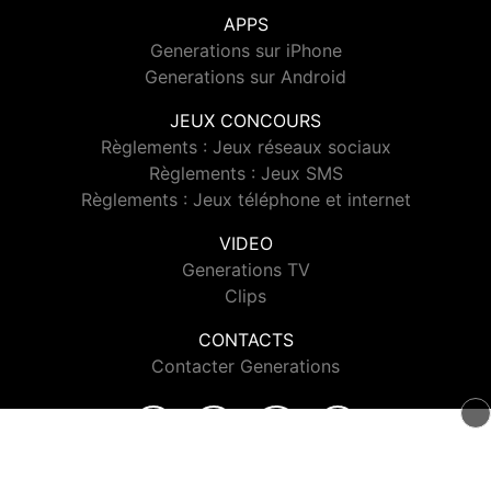
APPS
Generations sur iPhone
Generations sur Android
JEUX CONCOURS
Règlements : Jeux réseaux sociaux
Règlements : Jeux SMS
Règlements : Jeux téléphone et internet
VIDEO
Generations TV
Clips
CONTACTS
Contacter Generations