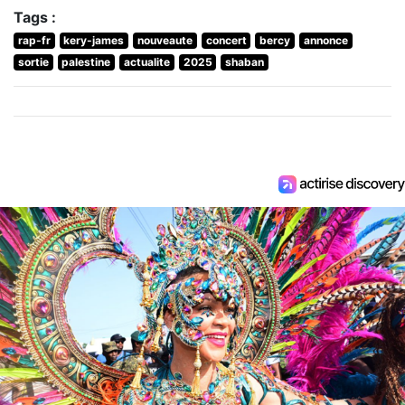
Tags :
rap-fr
kery-james
nouveaute
concert
bercy
annonce
sortie
palestine
actualite
2025
shaban