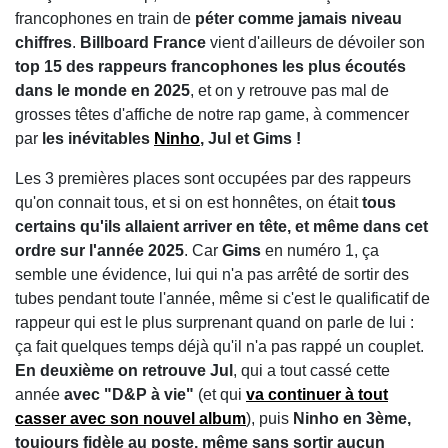
francophones en train de
péter comme jamais niveau
chiffres
.
Billboard France
vient d'ailleurs de dévoiler son
top 15 des rappeurs francophones les plus écoutés
dans le monde en 2025
, et on y retrouve pas mal de
grosses têtes d'affiche de notre rap game, à commencer
par
les inévitables
Ninho
, Jul et Gims !
Les 3 premières places sont occupées par des rappeurs
qu'on connait tous, et si on est honnêtes, on était
tous
certains qu'ils allaient arriver en tête, et même dans cet
ordre sur l'année 2025
. Car
Gims
en numéro 1, ça
semble une évidence, lui qui n'a pas arrêté de sortir des
tubes pendant toute l'année, même si c'est le qualificatif de
rappeur qui est le plus surprenant quand on parle de lui :
ça fait quelques temps déjà qu'il n'a pas rappé un couplet.
En deuxième on retrouve Jul
, qui a tout cassé cette
année
avec "D&P à vie"
(et qui
va continuer à tout
casser avec son nouvel album
), puis
Ninho en 3ème,
toujours fidèle au poste, même sans sortir aucun