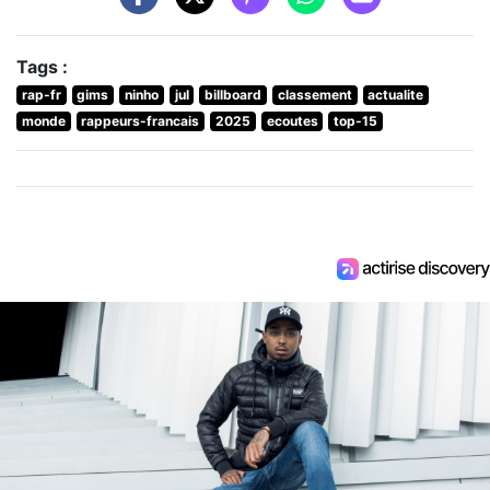
Tags :
rap-fr
gims
ninho
jul
billboard
classement
actualite
monde
rappeurs-francais
2025
ecoutes
top-15