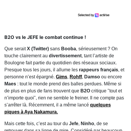
B2O vs le JEFE le combat continue !
Que serait
X (Twitter)
sans
Booba
, sérieusement ? On
touche clairement au
divertissement
, tant l’artiste de
Boulogne fait partie du quotidien des réseaux sociaux.
Presque tous les jours, il allume les
rappeurs français
, et
personne n’est épargné.
Gims
,
Rohff
,
Damso
ou encore
Maes
: tout le monde prend des balles perdues. Même si
de plus en plus de fans trouvent que
B2O
critique "tout et
n’importe quoi", rien ne semble le freiner. Il ne compte pas
s’arrêter là. Récemment, il a même lancé
quelques
piques à
Aya Nakamura
.
Mais cette fois, c’est au tour du
Jefe
,
Ninho
, de se
retrouver dans sa ligne de mire. Considéré par beaucoup