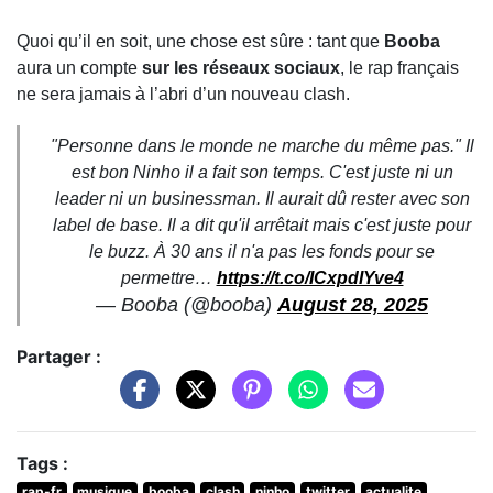
Quoi qu’il en soit, une chose est sûre : tant que
Booba
aura un compte
sur les réseaux sociaux
, le rap français
ne sera jamais à l’abri d’un nouveau clash.
"Personne dans le monde ne marche du même pas." Il
est bon Ninho il a fait son temps. C'est juste ni un
leader ni un businessman. Il aurait dû rester avec son
label de base. Il a dit qu'il arrêtait mais c'est juste pour
le buzz. À 30 ans il n'a pas les fonds pour se
permettre…
https://t.co/ICxpdIYve4
— Booba (@booba)
August 28, 2025
Partager :
Tags :
rap-fr
musique
booba
clash
ninho
twitter
actualite