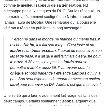
comme
le meilleur rappeur de sa génération
, N.I
n’échappe pas aux attaques du DUC. Sur les réseaux, un
internaute a récemment souligné que
Ninho
n’aurait
jamais l’aura de
Booba
. Une remarque qui a poussé le
vétéran à réagir en publiant un long message :
"Personne dans le monde ne marche du même pas. Il
est bon
Ninho
, il a fait son temps. C’est juste ni un
leader
ni un
businessman
. Il aurait dû rester avec son
label
de base. Il a dit qu’il arrêtait mais c’est juste pour
le
buzz
. À 30 ans, il n’a pas les
fonds
pour se
permettre d’arrêter aussi tôt. Il va revenir pour le
chèque
et nous parler de
Fefe
et de
Lambos
qu’il n’a
pas. Son seul espoir est de retourner avec son ancien
label
pour retrouver sa
DA
. Après c’est que mon avis."
Une sortie qui a bien évidemment fait réagir les fans des
deux camps. Certains soutiennent
Booba
, arguant que